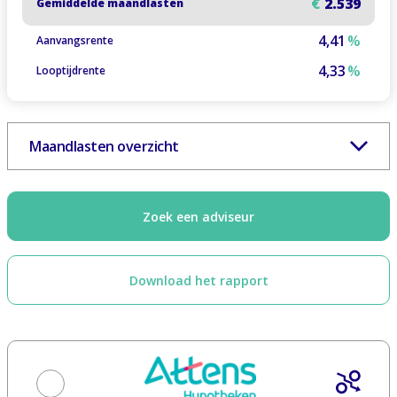
€
2.539
Gemiddelde maandlasten
4,41
%
Aanvangsrente
4,33
%
Looptijdrente
Maandlasten overzicht
Zoek een adviseur
Download het rapport