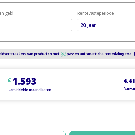
en geld
Rentevasteperiode
20 jaar
eldverstrekkers van producten met
passen automatische rentedaling toe
1.593
€
4,4
Aanva
Gemiddelde maandlasten