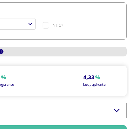
NHG?
1
%
4,33
%
ngsrente
Looptijdrente